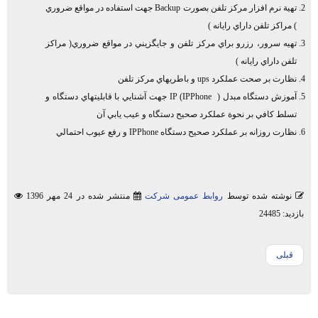
تهية نرم افزار مركز تلفن بصورت Backup جهت استفاده در مواقع ضروري
) مراكز تلفن داراي رايانه )
تهيه سرور، رزرو براي مركز تلفن و جايگزيني در مواقع ضروري( مراكز
تلفن داراي رايانه )
نظارت بر صحت عملكرد ups و باطريهاي مركز تلفن
آموزش دستگاه مبدل IP (IPPhone ) جهت آشنايي با قابليتهاي دستگاه و
تسلط كافي بر نحوة عملكرد صحيح دستگاه و عيب يابي آن
نظارت روزانه بر عملكرد صحيح دستگاه IPPhone و رفع عيوب احتمالي
نوشته شده توسط
روابط عمومی شرکت
منتشر شده در 24 مهر 1396
بازدید: 24485
قبلی