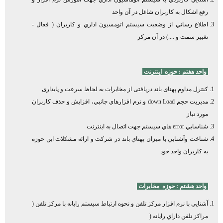
رفع اشكال به كاربران شاغل در آن واحد
اطلاع رساني از وضعيت سيستم اتومسيون اداري و كاربران ( فعال -
تغيير سمت و ....) در آن مركز
واحد هفتم : حوزه
اينترنت
کنترل مداوم پهنای باند دریافتی از مخابرات به لحاظ سرعت و پایداری
مدیریت حجم down Load و نرم افزارهاي جانبي، افزایش و حذف کاربران
مورد نیاز
شناسايي error هاي سيستم جهت اتصال به اينترنت
شناخت وآشنايي با ميزان پهناي باند در شرکت و ارائه مشكلات اين حوزه
به كاربران واحد خود
واحد هشتم : حوزه
مخابرات
آشنايي با نرم افزار مركز تلفن و نحوه ارتباط سيستم رايانه با مركز تلفن (
مراكز تلفن داراي رايانه (