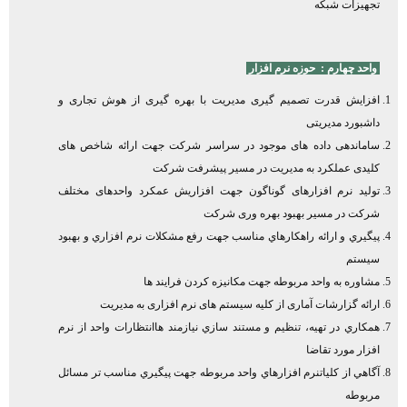
تجهيزات شبكه
واحد چهارم :
حوزه
نرم افزار
افزایش قدرت تصمیم گیری مدیریت با بهره گیری از هوش تجاری و
داشبورد مدیریتی
ساماندهی داده های موجود در سراسر شرکت جهت ارائه شاخص های
کلیدی عملکرد به مدیریت در مسیر پیشرفت شرکت
تولید نرم افزارهای گوناگون جهت افزاریش عمکرد واحدهای مختلف
شرکت در مسیر بهبود بهره وری شرکت
پيگيري و ارائه راهكارهاي مناسب جهت رفع مشكلات نرم افزاري و بهبود
سيستم
مشاوره به واحد مربوطه جهت مكانيزه كردن فرايند ها
ارائه گزارشات آماری از کلیه سیستم های نرم افزاری به مدیریت
همكاري در تهيه، تنظيم و مستند سازي نيازمند هاانتظارات واحد از نرم
افزار مورد تقاضا
آگاهي از كلياتنرم افزارهاي واحد مربوطه جهت پيگيري مناسب تر مسائل
مربوطه