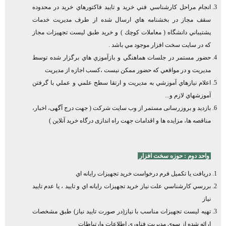
انجام مراحل كارشناسي فني خريد و تاييد فاكتورهاي خريد در محدوده
سقف مجاز در بخشنامه هاي ارسال شده از طرف مديريت خدمات
پشتيباني دانشگاه ( معاملات كوچك ) و خريد طبق ليست تجهيزات مجاز
كه در سايت سخت افزار موجود مي باشد .
حضور مستمر در جلسات هماهنگي و بازآموزي هاي برگزار شده توسط
مديريت و در مواقعي كه حضور ممكن نيست ،كسب اجازه از مديريت
اعلام نيازهاي آموزشي به مديريت و ارتقا سطح علمي و عملي با گرفتن
آموزشهاي لازم و...
بازديد و بروزرسانی مستمر از وب سايت شرکت ( جهت درج آگهی، اخبار،
مناقصه ها، مزایده ها و اقدامات جهت راه اندازی درگاه خرید آنلاین )
واحد دوم : حوزه سخت افزار
دريافت يا تكميل فرم درخواست خريد تجهيزات رايانه اي
بررسي كارشناسي علت نياز خريد تجهيزات رايانه اي و تاييد ، يا عدم تاييد
نياز
تهيه ليست تجهيزات مناسب با نياز(در صورت تاييد نياز) طبق مشخصات
ارائه شده از سوي مديريت فناوري اطلاعات وارتباطات