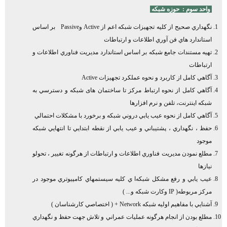
واحد سوم :
حوزه شبكه
نگهداري صحيح از كليه تجهيزات شبكه اعم از Active وPassive بر اساس
استاندارد هاي فن آوري اطلاعات و ارتباطات
تهيه مستندات جامع شبكه بر اساس استاندارد مديريت فناوري اطلاعات و
ارتباطات
آگاهي كامل از كاربرد و نحوه عملكرد تجهيزات Active
آگاهي كامل از نحوه ارتباط مركز تا ساختمان های شبکه و دسترسي به
شبكه اينترنت، تلفن و نرم افزارها
آگاهي كامل از نحوه عيب يابي دروني شبكه و برخورد با مشكلات احتمالي
حفظ ، نگهداري ، پشتيباني و عيب يابي از نقطه ابتدايي تا انتهايي شبكه
موجود
مطلع نمودن مديريت فناوري اطلاعات و ارتباطات از هرگونه تغيير ، تحولو
نيازها
عيب يابي و رفع مشكل شبكه‌ا ي كليه سيستمهاي كامپيوتري موجود در
مركز مربوطه( IP وكارت شبكه و... )
آشنايي با مفاهيم اوليه شبكه Network + ( اختصاصي كارشناسان )
مطلع بودن از انجام هرگونه عمليات عمراني و تلاش جهت حفظ و نگهداري