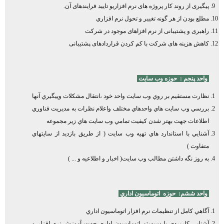
پیگیری از روند كار پروژه های نرم افزاريو تایید فرایندهای آن.
مطلع بودن از هر گونه تغيير و تحول نرم افزاري
راهبری و پشتیبانی از نرم افزاهای موجود در شرکت
کاهش هزینه های شرکت با کم کردن قراردادهای پشتیبانی
واحد پنجم :
حوزه
وب سايت
نظارت مستقيم بر روي وب سايت واحد خود ،انتقال مشكلات وپيگيري آنها
بررسي وب سايت هاي واحدهاي مختلف واعلام نظرات به مديريت فناوري
اطلاعات جهت بهتر شدن كيفيت تمامي وب سايت هاي زير مجموعه
آشنايي با استاندارد هاي تهيه وب سايت ( از طريق بازديد از سايتهاي
متفاوت )
به روز نگه داشتن مطالب وب سايت( اخبار و اطلاعيه و ... )
واحد ششم:
حوزه
اتوماسيون اداري
آگاهي كامل از تنظيمات نرم افزار اتوماسيون اداري
آشنايي كاربردي با سيستم اتوماسيون اداري جهت آموزش نرم افزار و