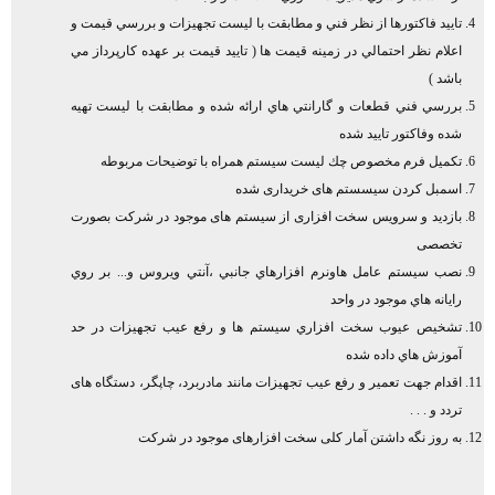
تاييد فاكتورها از نظر فني و مطابقت با ليست تجهيزات و بررسي قيمت و
اعلام نظر احتمالي در زمينه قيمت ها ( تاييد قيمت بر عهده كارپرداز مي
باشد )
بررسي فني قطعات و گارانتي هاي ارائه شده و مطابقت با ليست تهيه
شده وفاكتور تاييد شده
تكميل فرم مخصوص چك ليست سيستم همراه با توضيحات مربوطه
اسمبل کردن سیسستم های خریداری شده
بازدید و سرویس سخت افزاری از سیستم های موجود در شرکت بصورت
تخصصی
نصب سيستم عامل هاونرم افزارهاي جانبي ،آنتي ويروس و... بر روي
رايانه هاي موجود در واحد
تشخيص عيوب سخت افزاري سيستم ها و رفع عيب تجهيزات در حد
آموزش هاي داده شده
اقدام جهت تعمیر و رفع عیب تجهیزات مانند مادربرد، چاپگر، دستگاه های
تردد و . . .
به روز نگه داشتن آمار کلی سخت افزارهای موجود در شرکت