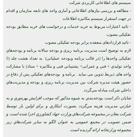
سیستم های اطلاعاتی کاربردی شرکت
- مطالعه و بررسی نیازهای اطلاعاتی و آماری واحد های تابعه سازمان و اقدام
در جهت استقرار سیسنم مکانیزه اطلاعات
- تائید اعتبارات مربوط به خرید خدمات و درخواست های خرید مطابق بودجه
تفکیکی مصوب
- تائید قراردادهای منعقده برابر بودجه تفکیکی مصوب
لازم به توضيح است مدیریت برنامه ریزی و بودجه سالانه برنامه و بودجه‌هاي
تفکیکی واحدها را (در قالب برنامه وبودجه عملیاتی) به تعداد هشت جلد (5
واحد توليدي + فني و عمرانی+ پشتيباني فنی و مکانیزه + ستاد) با مشارکت
واحد های ذیربط تدوین می نماید . برنامه و بودجه‌هاي تفكيكي پس از دفاع در
حضور هیئت مدیره شرکت بين مدیریت برنامه ریزی و بودجه و مديريت‌هاي
داخلي شركت مبادله مي‌‌گردد.
شايان ذكر است بودجه‌بندي به شيوه مذكور كه موجب افزايش بهره‌وري و به
عبارتي مديريت هزينه مي‌‌گردد بصورت ابتكاري و براي اولين بار توسط
شركت مغان در مجموعه شركت‌هاي وزارت جهاد كشاورزي اجرا شده است. و
ضمن تصويب در مجمع عمومي به عنوان الگو به ساير شركت‌هاي زير
مجموعه وزارتخانه ارائه گرديده است.