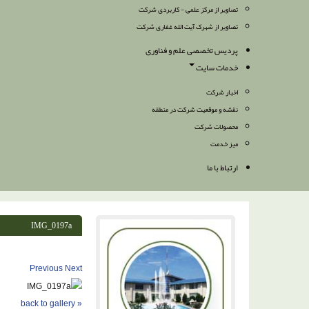
تصاویر از مرکز علمی - کاربردی شرکت
تصاویر از شهرک آیت الله غفاری شرکت
پردیس تخصصی علم و فناوری
خدمات سایت
اخبار شرکت
نقشه و موقعیت شرکت در منطقه
محصولات شرکت
میز خدمت
ارتباط با ما
IMG_0197a
Previous
Next
« back to gallery