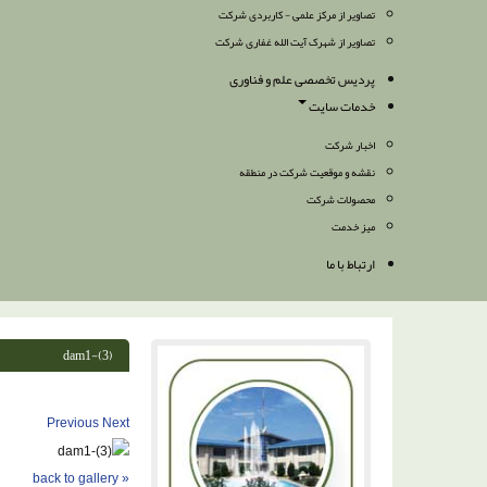
تصاویر از مرکز علمی - کاربردی شرکت
تصاویر از شهرک آیت الله غفاری شرکت
پردیس تخصصی علم و فناوری
خدمات سایت
اخبار شرکت
نقشه و موقعیت شرکت در منطقه
محصولات شرکت
میز خدمت
ارتباط با ما
dam1-(3)
Previous
Next
« back to gallery