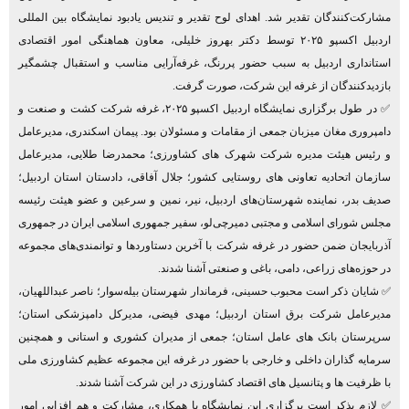
مشارکت‌کنندگان تقدیر شد. اهدای لوح تقدیر و تندیس یادبود نمایشگاه بین المللی
اردبیل اکسپو ۲۰۲۵ توسط دکتر بهروز خلیلی، معاون هماهنگی امور اقتصادی
استانداری اردبیل به سبب حضور پررنگ، غرفه‌آرایی مناسب و استقبال چشمگیر
بازدیدکنندگان از غرفه این شرکت، صورت گرفت.
✅ در طول برگزاری نمایشگاه اردبیل اکسپو ۲۰۲۵، غرفه شرکت کشت و صنعت و
دامپروری مغان میزبان جمعی از مقامات و مسئولان بود. پیمان اسکندری، مدیرعامل
و رئیس هیئت مدیره شرکت شهرک های کشاورزی؛ محمدرضا طلایی، مدیرعامل
سازمان اتحادیه تعاونی های روستایی کشور؛ جلال آفاقی، دادستان استان اردبیل؛
صدیف بدر، نماینده شهرستان‌های اردبیل، نیر، نمین و سرعین و عضو هیئت ‌رئیسه
مجلس شورای اسلامی و مجتبی دمیرچی‌لو، سفیر جمهوری اسلامی ایران در جمهوری
آذربایجان ضمن حضور در غرفه شرکت با آخرین دستاوردها و توانمندی‌های مجموعه
در حوزه‌های زراعی، دامی، باغی و صنعتی آشنا شدند.
✅ شایان ذکر است محبوب حسینی، فرماندار شهرستان بیله‌سوار؛ ناصر عبداللهیان،
مدیرعامل شرکت برق استان اردبیل؛ مهدی فیضی، مدیرکل دامپزشکی استان؛
سرپرستان بانک های عامل استان؛ جمعی از مدیران کشوری و استانی و همچنین
سرمایه گذاران داخلی و خارجی با حضور در غرفه این مجموعه عظیم کشاورزی ملی
با ظرفیت ها و پتانسیل های اقتصاد کشاورزی در این شرکت آشنا شدند.
✅ لازم بذکر است برگزاری این نمایشگاه با همکاری، مشارکت و هم افزایی امور