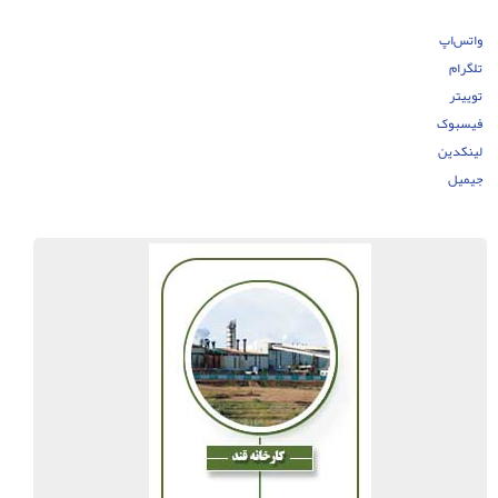
واتس‌اپ
تلگرام
توییتر
فیسبوک
لینکدین
جیمیل