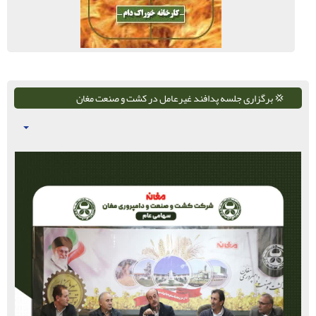
💢 برگزاری جلسه پدافند غیرعامل در کشت و صنعت مغان