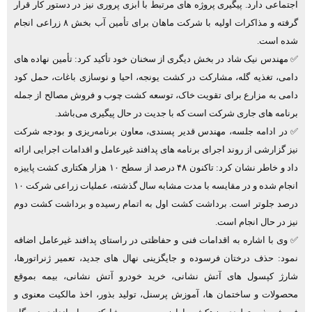
اجتماعی دارد. پیگیری پروژه‌ های مرتبط با آبزی ‌پروری نیز در دستور کار قرار
گرفته و مذاکرات اولیه با شرکت ماهان برای تأمین آب بخش ۸ زراعی انجام
شده است.
✅ مهندس نیک شاد در بخش دیگری از سخنان خود تأکید کرد: تأمین نهاده ‌های
دامی، تغذیه گله، مشارکت در کشت یونجه، احیا و نوسازی باغات، حمل کود
دامی به مزارع برای تقویت خاک، توسعه کشت چوب و فروش مصالح از جمله
برنامه ‌های جاری شرکت است که با جدیت در حال پیگیری می‌باشد.
✅ در ادامه جلسه، مهندس قدیر پسندی، معاون برنامه‌ریزی و بودجه شرکت
نیز گزارشی از روند اجرای برنامه ‌های پدافند غیرعامل و اقدامات اجرایی ارائه
داد و خاطر نشان کرد: تاکنون ۴۸ درصد از سطح ۱۰ هزار هکتاری کشت پاییزه
انجام شده و در مقایسه با مدت مشابه سال گذشته، عملیات زراعی شرکت ۱۰
درصد جلوتر است. برداشت کشت اول به اتمام رسیده و برداشت کشت دوم
نیز در حال انجام است.
✅ وی با اشاره به اقدامات فنی و حفاظتی در راستای پدافند غیرعامل اضافه
نمود: حذف درختان فرسوده و جایگزینی نهال ‌های جدید، تعمیر ژنراتورها،
شارژ کپسول‌ های آتش ‌نشانی، خرید خودرو آتش‌ نشانی، بیمه بموقع
محصولات و ساختمان ‌ها، آموزش پرسنل، تولید بذور، اخذ مالکیت معنوی و