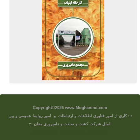
Copyrig
ht©2026 www.Moghanind.com
::: کاری از امور فناوری اطلاعات و ارتباطات و
امور روابط عمومی و بین
الملل
شرکت کشت و صنعت
و دامپرور
ی مغان :::
طراح و پشتیانی 24 ساعته وبسایت : سیف الله باقرزاده