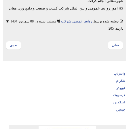
شهرستانی انجام گرفت.
✍️ امور روابط عمومی و بین الملل شرکت کشت و صنعت و دامپروری مغان
نوشته شده توسط
روابط عمومی شرکت
منتشر شده در 08 شهریور 1404
بازدید: 205
قبلی
بعدی
واتس‌اپ
تلگرام
توییتر
فیسبوک
لینکدین
جیمیل