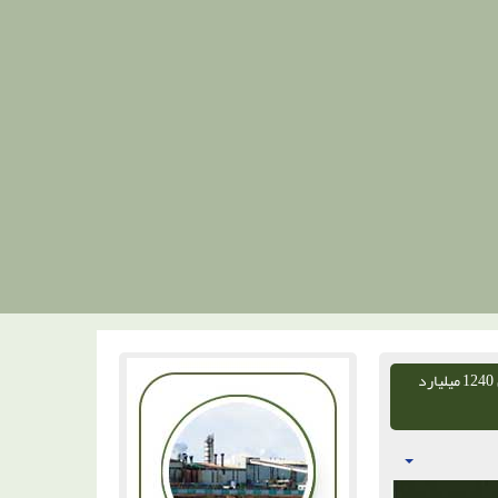
💢رونمایی از پروژه‌های عمرانی شهرستان پارس‌آباد و شرکت کشت و صنعت و دامپروری مغان به ارزش 1240 میلیارد