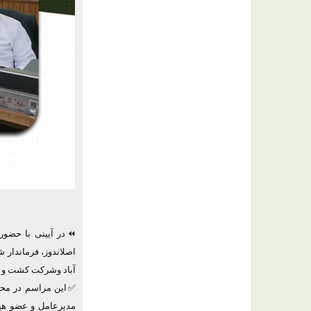
⏪در آیینی با حضور د
اصلاندوز، فرماندار 
آباد وشرکت کشت و ص
✅این مراسم در محل
مدیرعامل و عضو هی