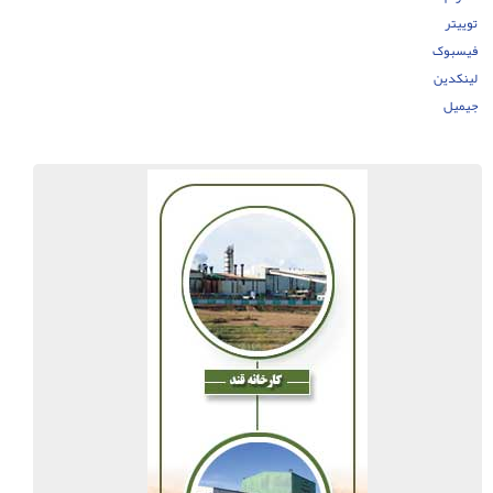
توییتر
فیسبوک
لینکدین
جیمیل